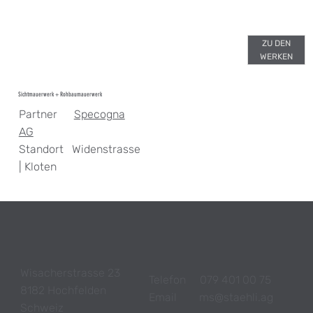
ZU DEN
WERKEN
Sichtmauerwerk + Rohbaumauerwerk
Partner
Specogna
AG
Standort Widenstrasse
| Kloten
Wisacherstrasse 23
Telefon 079 401 00 75
8182 Hochfelden
Email ms@staehli.ag
Schweiz