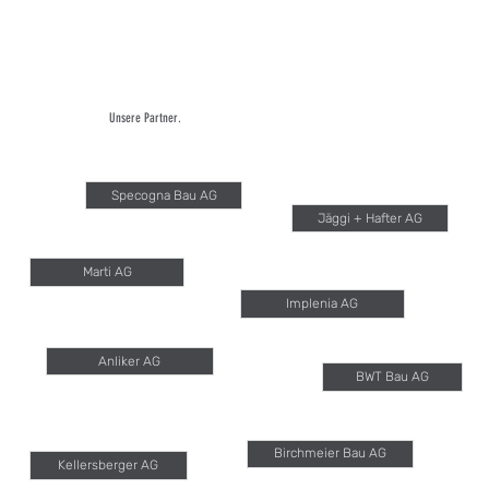
Unsere Partner.
Specogna Bau AG
Jäggi + Hafter AG
Marti AG
Implenia AG
Anliker AG
BWT Bau AG
Birchmeier Bau AG
Kellersberger AG