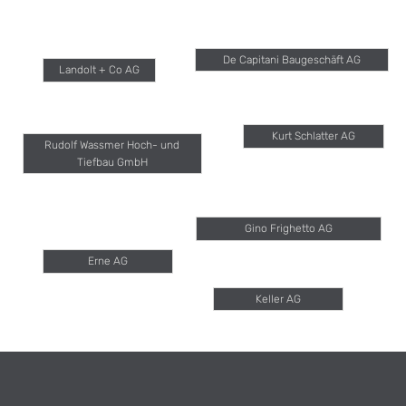
De Capitani Baugeschäft AG
Landolt + Co AG
Kurt Schlatter AG
Rudolf Wassmer Hoch- und
Tiefbau GmbH
Gino Frighetto AG
Erne AG
Keller AG